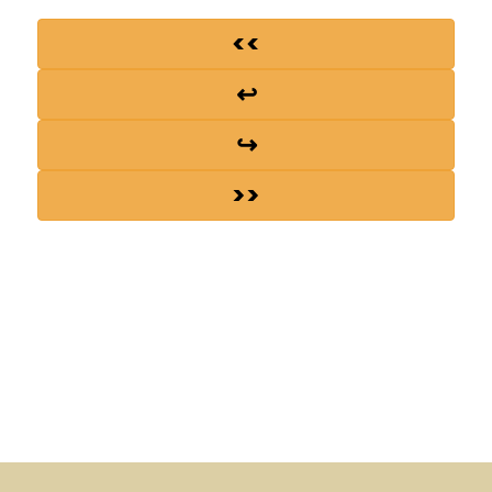
<<
↩
↪
>>