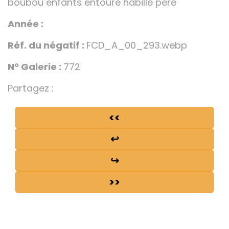
boubou enfants entoure habille pere
Année :
Réf. du négatif :
FCD_A_00_293.webp
N° Galerie :
772
Partagez :
<<
↩
↪
>>