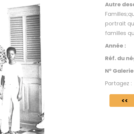
Autre desc
Familles;q
portrait q
familles q
Année :
Réf. du né
N° Galerie
Partagez :
<<