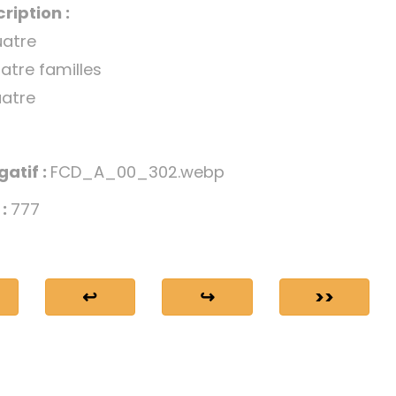
ription :
uatre
uatre familles
uatre
gatif :
FCD_A_00_302.webp
 :
777
↩
↪
>>