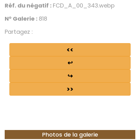
Réf. du négatif :
FCD_A_00_343.webp
N° Galerie :
818
Partagez :
<<
↩
↪
>>
Photos de la galerie