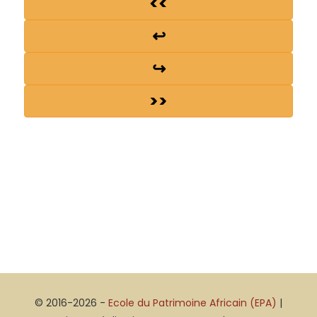
<<
↩
↪
>>
© 2016-2026 -
Ecole du Patrimoine Africain (EPA)
|