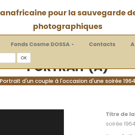
 panafricaine pour la sauvegarde d
photographiques
Fonds Cosme DOSSA
Contacts
A
OK
PORTRAIT (A)
Portrait d'un couple à l'occasion d'une soirée 196
Titre de l
soirée 196