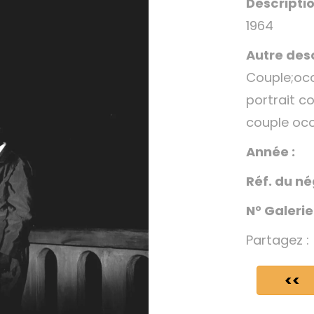
Descriptio
1964
Autre desc
Couple;occ
portrait c
couple occ
Année :
Réf. du né
N° Galerie
Partagez :
<<