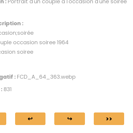
n :
Portrait d'un couple à l'occasion d'une soirée
ription :
asion;soirée
ouple occasion soiree 1964
asion soiree
gatif :
FCD_A_64_363.webp
 :
831
↩
↪
>>