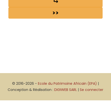
↪
>>
© 2016-2026 -
Ecole du Patrimoine Africain (EPA)
|
Conception & Réalisation :
DIGIWEB SARL
|
Se connecter