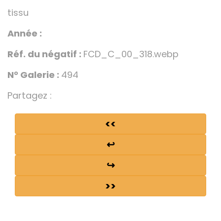
tissu
Année :
Réf. du négatif :
FCD_C_00_318.webp
N° Galerie :
494
Partagez :
<<
↩
↪
>>