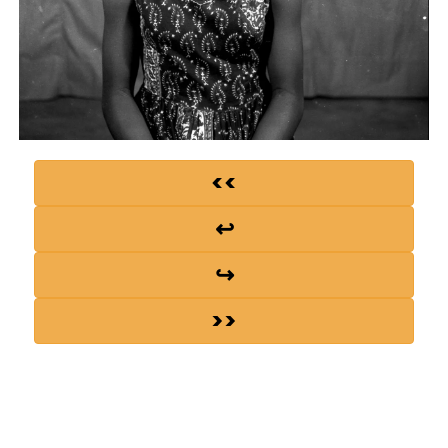
<<
↩
↪
>>