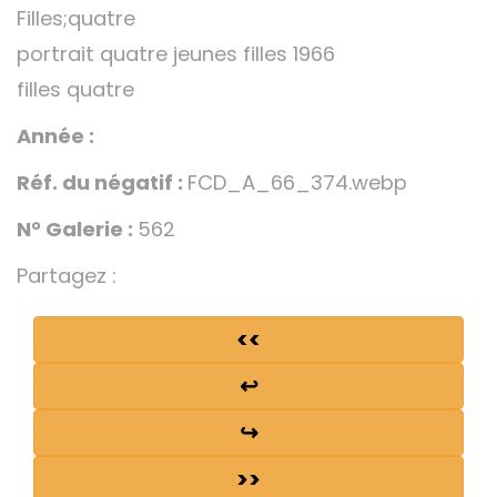
Filles;quatre
portrait quatre jeunes filles 1966
filles quatre
Année :
Réf. du négatif :
FCD_A_66_374.webp
N° Galerie :
562
Partagez :
<<
↩
↪
>>