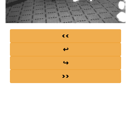
<<
↩
↪
>>