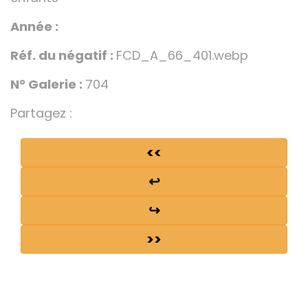
Année :
Réf. du négatif :
FCD_A_66_401.webp
N° Galerie :
704
Partagez :
<<
↩
↪
>>