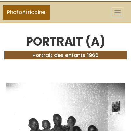
PhotoAfricaine
Toggl
naviga
PORTRAIT (A)
Portrait des enfants 1966