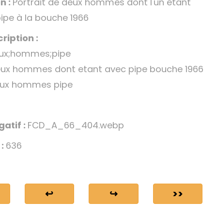
n :
Portrait de deux hommes dont l'un étant
ipe à la bouche 1966
ription :
ux;hommes;pipe
deux hommes dont etant avec pipe bouche 1966
ux hommes pipe
gatif :
FCD_A_66_404.webp
 :
636
↩
↪
>>