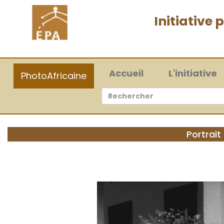
Initiative
(current)
Accueil
L'initiative
PhotoAfricaine
Portrait