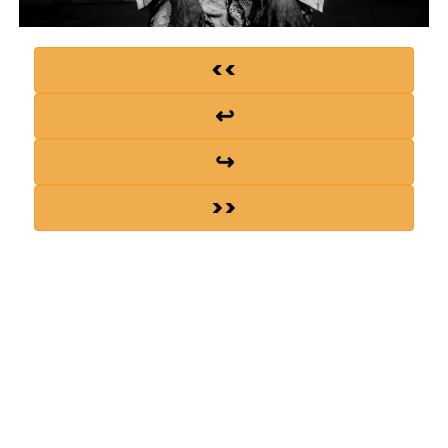
<<
↩
↪
>>