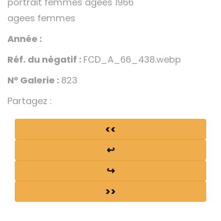
portrait femmes agees 1966
agees femmes
Année :
Réf. du négatif :
FCD_A_66_438.webp
N° Galerie :
823
Partagez :
<<
↩
↪
>>