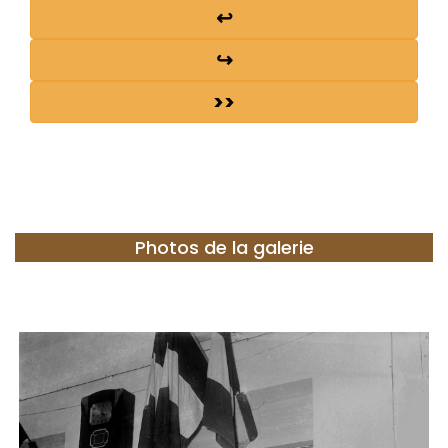
↩
↪
>>
Photos de la galerie