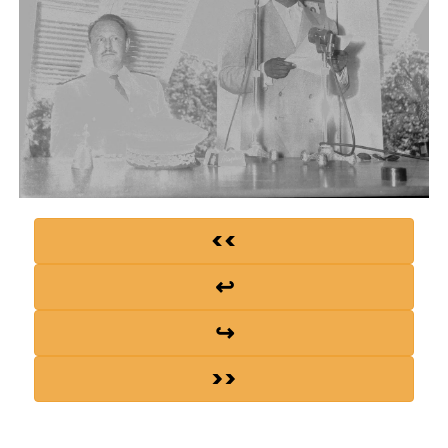
<<
↩
↪
>>