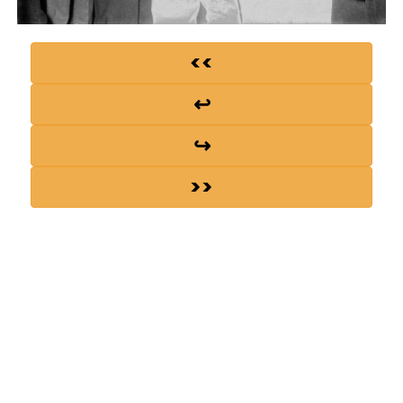
<<
↩
↪
>>