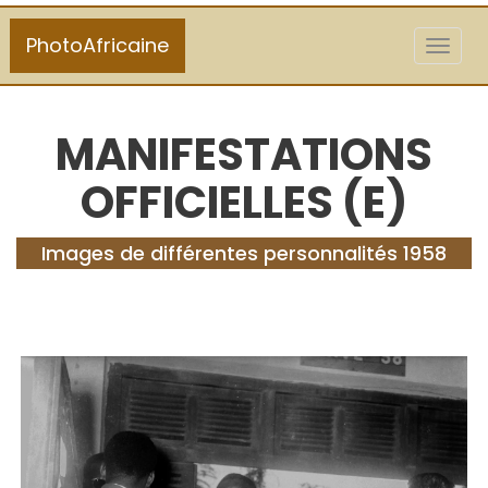
PhotoAfricaine
Toggl
naviga
MANIFESTATIONS
OFFICIELLES (E)
Images de différentes personnalités 1958