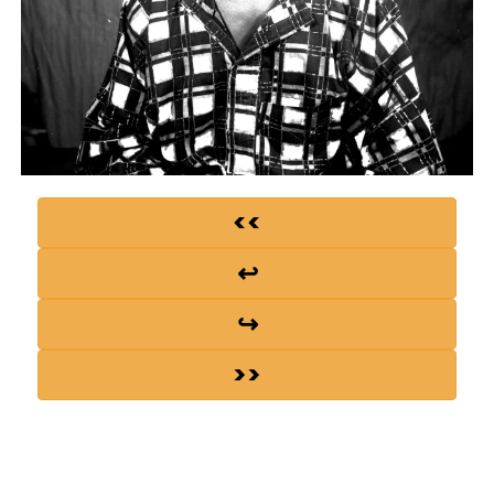
<<
↩
↪
>>