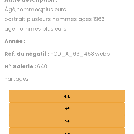
Âgé;hommes;plusieurs
portrait plusieurs hommes ages 1966
age hommes plusieurs
Année :
Réf. du négatif :
FCD_A_66_453.webp
N° Galerie :
640
Partagez :
<<
↩
↪
>>