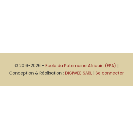
© 2016-2026 -
Ecole du Patrimoine Africain (EPA)
|
Conception & Réalisation :
DIGIWEB SARL
|
Se connecter