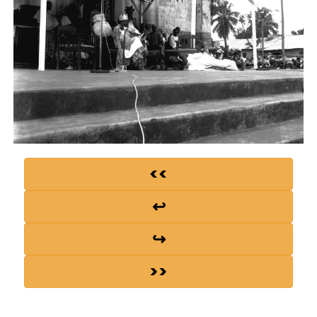
<<
↩
↪
>>