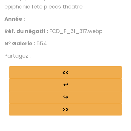
epiphanie fete pieces theatre
Année :
Réf. du négatif :
FCD_F_61_317.webp
N° Galerie :
554
Partagez :
<<
↩
↪
>>