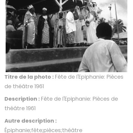
Titre de la photo :
Fête de l'Epiphanie: Pièces
de théâtre 1961
Description :
Fête de l'Epiphanie: Pièces de
théâtre 1961
Autre description :
Épiphanie;fête;pièces;théâtre