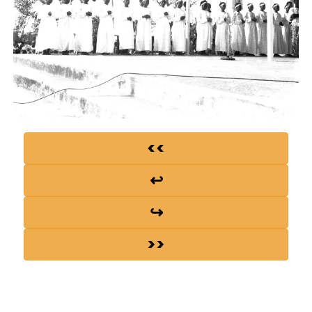
<<
↩
↪
>>