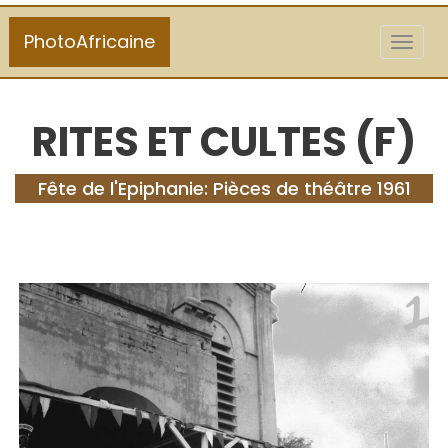
PhotoAfricaine
Toggl
naviga
RITES ET CULTES (F)
Fête de l'Epiphanie: Pièces de théâtre 1961