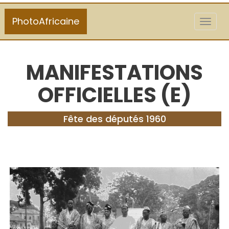
PhotoAfricaine
Toggl
naviga
MANIFESTATIONS
OFFICIELLES (E)
Fête des députés 1960