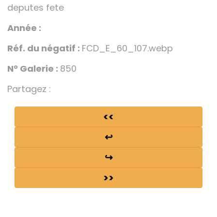
deputes fete
Année :
Réf. du négatif :
FCD_E_60_107.webp
N° Galerie :
850
Partagez :
<<
↩
↪
>>