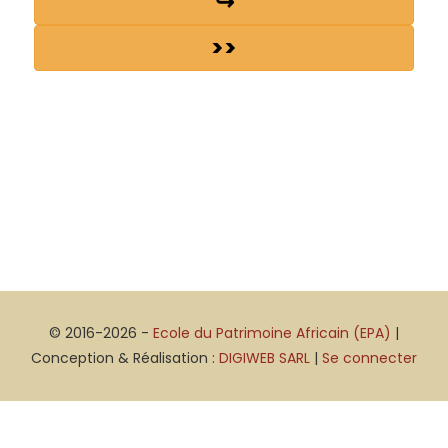
↪
>>
© 2016-2026 -
Ecole du Patrimoine Africain (EPA)
|
Conception & Réalisation :
DIGIWEB SARL
|
Se connecter