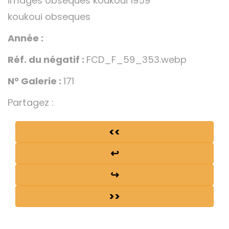
images obseques koukoui 1959
koukoui obseques
Année :
Réf. du négatif :
FCD_F_59_353.webp
N° Galerie :
171
Partagez :
<<
↩
↪
>>