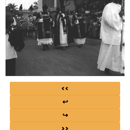
<<
↩
↪
>>