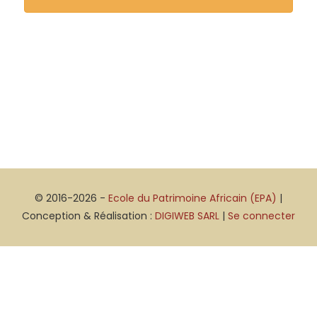
© 2016-2026 -
Ecole du Patrimoine Africain (EPA)
|
Conception & Réalisation :
DIGIWEB SARL
|
Se connecter