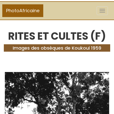
PhotoAfricaine
Toggl
naviga
RITES ET CULTES (F)
Images des obsèques de Koukoui 1959