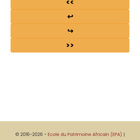
<<
↩
↪
>>
© 2016-2026 -
Ecole du Patrimoine Africain (EPA)
|