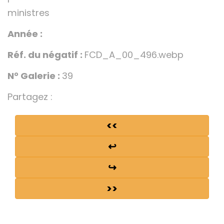
ministres
Année :
Réf. du négatif :
FCD_A_00_496.webp
N° Galerie :
39
Partagez :
<<
↩
↪
>>