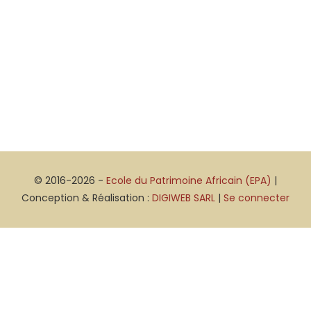
© 2016-2026 -
Ecole du Patrimoine Africain (EPA)
|
Conception & Réalisation :
DIGIWEB SARL
|
Se connecter