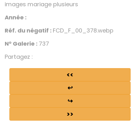
images mariage plusieurs
Année :
Réf. du négatif :
FCD_F_00_378.webp
N° Galerie :
737
Partagez :
<<
↩
↪
>>