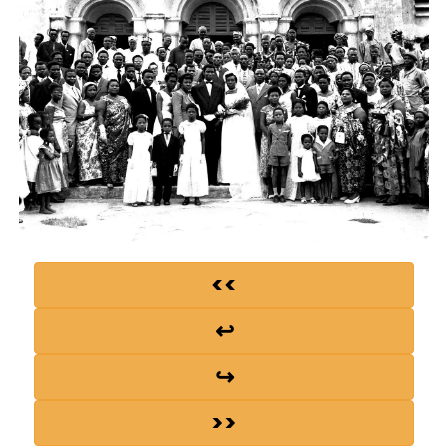
<<
↩
↪
>>