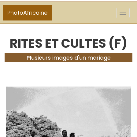
PhotoAfricaine
Toggl
naviga
RITES ET CULTES (F)
Plusieurs images d'un mariage