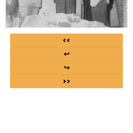
<<
↩
↪
>>