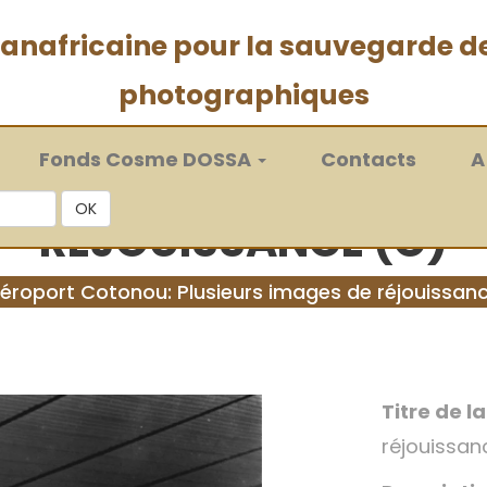
 panafricaine pour la sauvegarde d
photographiques
Fonds Cosme DOSSA
Contacts
A
OK
RÉJOUISSANCE (C)
éroport Cotonou: Plusieurs images de réjouissan
Titre de l
réjouissan