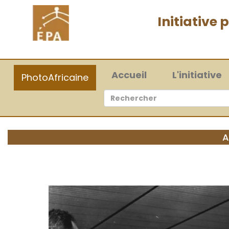
Initiative
(current)
Accueil
L'initiative
PhotoAfricaine
A