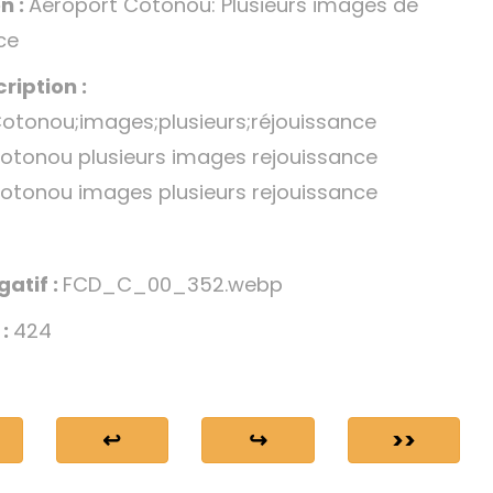
n :
Aéroport Cotonou: Plusieurs images de
ce
ription :
otonou;images;plusieurs;réjouissance
otonou plusieurs images rejouissance
otonou images plusieurs rejouissance
gatif :
FCD_C_00_352.webp
 :
424
↩
↪
>>