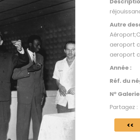
Descriptio
réjouissan
Autre desc
Aéroport;C
aeroport c
aeroport c
Année :
Réf. du né
N° Galerie
Partagez :
<<