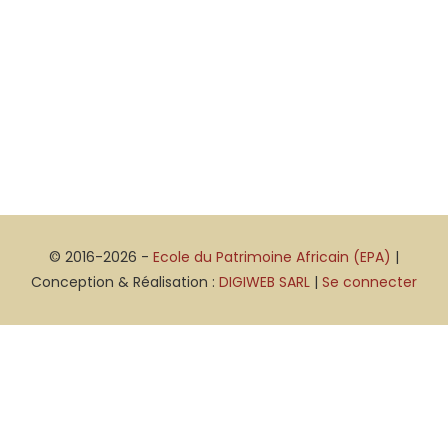
© 2016-2026 -
Ecole du Patrimoine Africain (EPA)
|
Conception & Réalisation :
DIGIWEB SARL
|
Se connecter