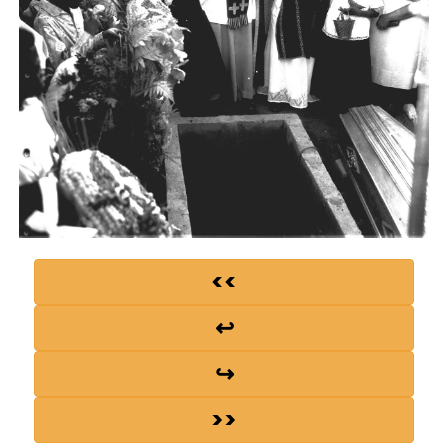
<<
↩
↪
>>