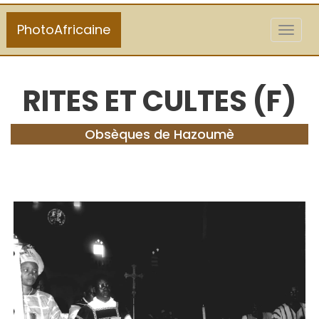
PhotoAfricaine
Toggl
naviga
RITES ET CULTES (F)
Obsèques de Hazoumè