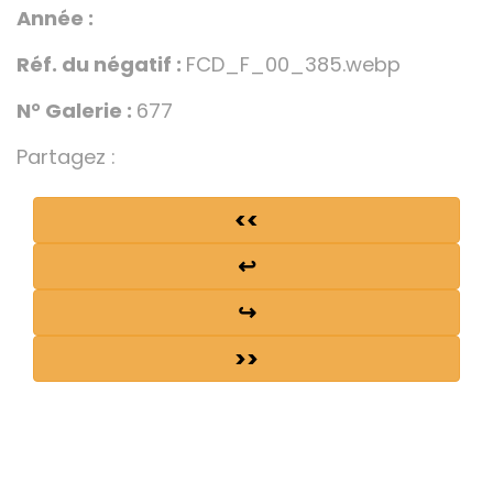
Année :
Réf. du négatif :
FCD_F_00_385.webp
N° Galerie :
677
Partagez :
<<
↩
↪
>>