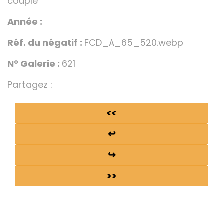
couple
Année :
Réf. du négatif :
FCD_A_65_520.webp
N° Galerie :
621
Partagez :
<<
↩
↪
>>