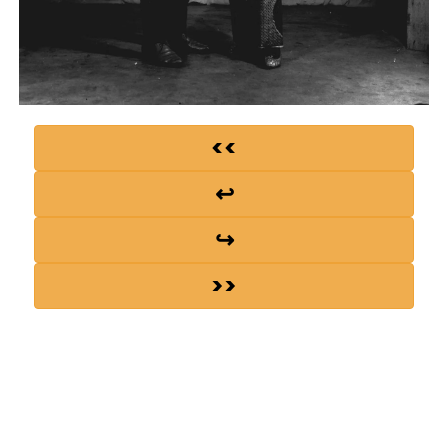
<<
↩
↪
>>