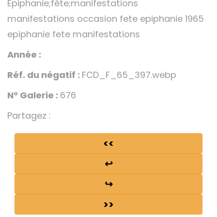
Épiphanie;fête;manifestations
manifestations occasion fete epiphanie 1965
epiphanie fete manifestations
Année :
Réf. du négatif :
FCD_F_65_397.webp
N° Galerie :
676
Partagez :
<<
↩
↪
>>