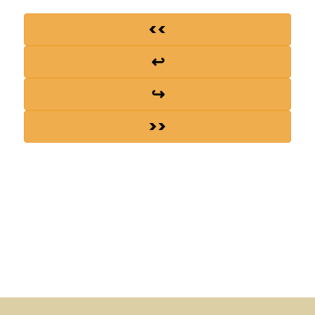
<<
↩
↪
>>