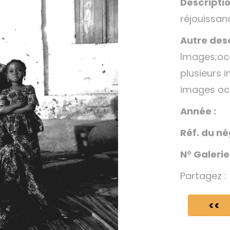
Descriptio
réjouissan
Autre desc
Images;occ
plusieurs 
images occ
Année :
Réf. du né
N° Galerie
Partagez :
<<