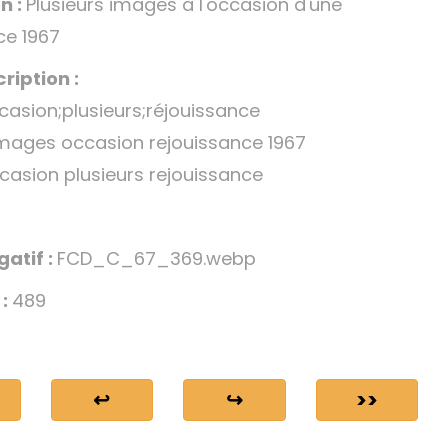
n :
Plusieurs images à l'occasion d'une
ce 1967
ription :
asion;plusieurs;réjouissance
images occasion rejouissance 1967
asion plusieurs rejouissance
gatif :
FCD_C_67_369.webp
 :
489
↩
↪
>>