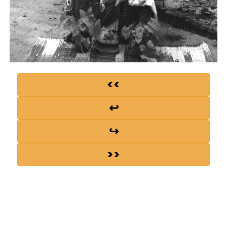
<<
↩
↪
>>