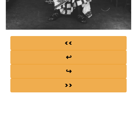
<<
↩
↪
>>