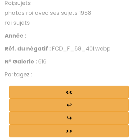
Roi;sujets
photos roi avec ses sujets 1958
roi sujets
Année :
Réf. du négatif :
FCD_F_58_401.webp
N° Galerie :
616
Partagez :
<<
↩
↪
>>