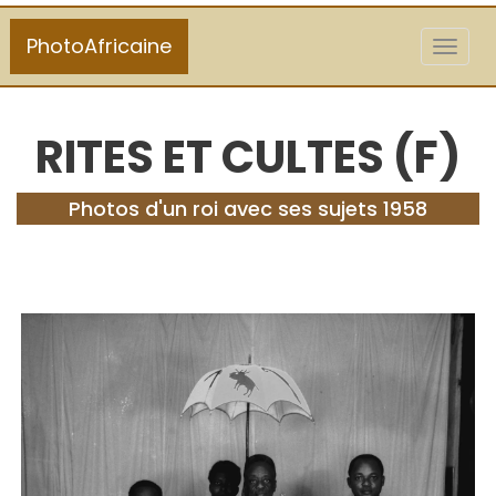
PhotoAfricaine
Toggl
naviga
RITES ET CULTES (F)
Photos d'un roi avec ses sujets 1958