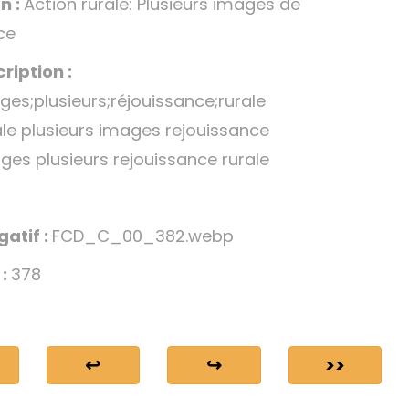
n :
Action rurale: Plusieurs images de
ce
ription :
ges;plusieurs;réjouissance;rurale
ale plusieurs images rejouissance
ges plusieurs rejouissance rurale
gatif :
FCD_C_00_382.webp
 :
378
↩
↪
>>