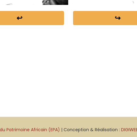
↩
↪
du Patrimoine Africain (EPA)
| Conception & Réalisation :
DIGIWE