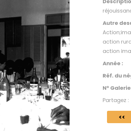
Descriptio
réjouissan
Autre desc
Action;ima
action rur
action ima
Année :
Réf. du né
N° Galerie
Partagez :
<<