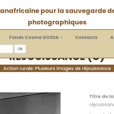
 panafricaine pour la sauvegarde d
photographiques
Fonds Cosme DOSSA
Contacts
A
OK
RÉJOUISSANCE (C)
Action rurale: Plusieurs images de réjouissance
Titre de l
réjouissan