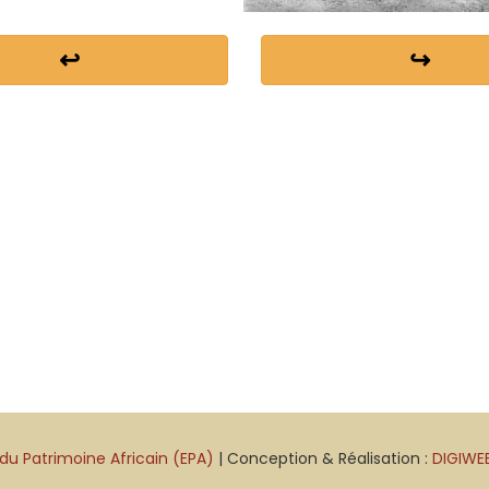
↩
↪
du Patrimoine Africain (EPA)
| Conception & Réalisation :
DIGIWE