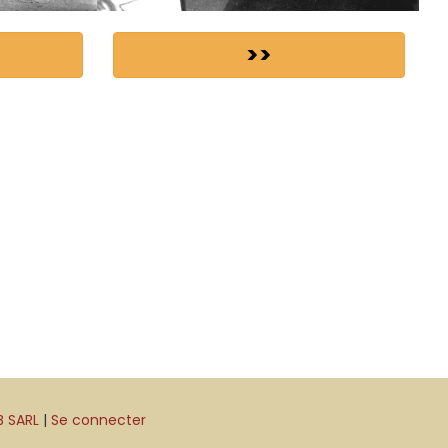
>>
B SARL
|
Se connecter