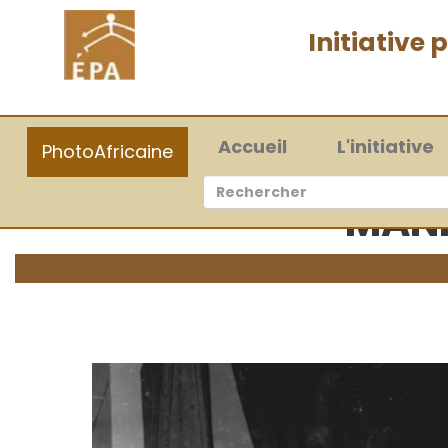
Initiative
(current)
Accueil
L'initiative
PhotoAfricaine
MANI