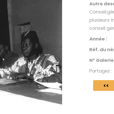
Autre desc
Conseil;gé
plusieurs 
conseil ge
Année :
Réf. du né
N° Galerie
Partagez :
<<