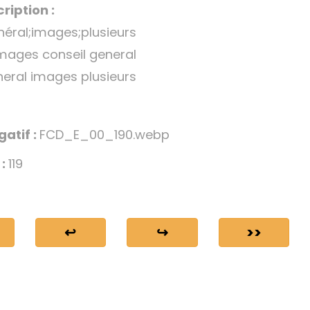
ription :
néral;images;plusieurs
images conseil general
neral images plusieurs
gatif :
FCD_E_00_190.webp
 :
119
↩
↪
>>