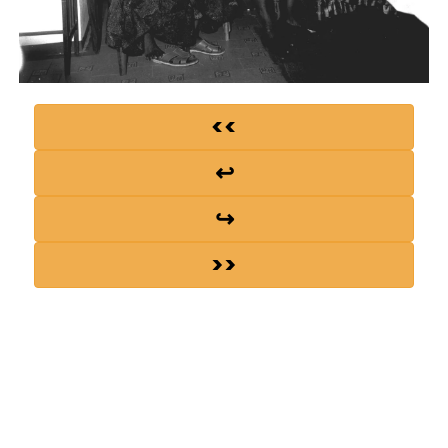
<<
↩
↪
>>