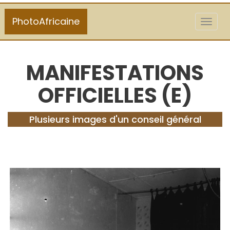
PhotoAfricaine
Toggl
naviga
MANIFESTATIONS
OFFICIELLES (E)
Plusieurs images d'un conseil général