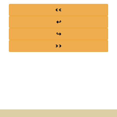
<<
↩
↪
>>