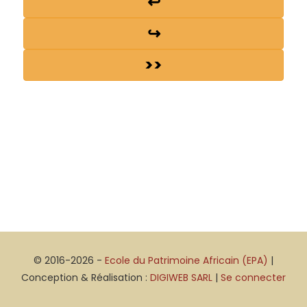
↩
↪
>>
© 2016-2026 -
Ecole du Patrimoine Africain (EPA)
|
Conception & Réalisation :
DIGIWEB SARL
|
Se connecter