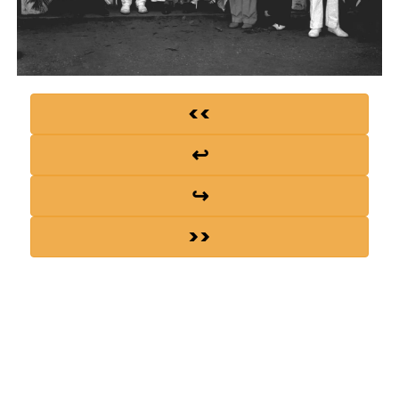
<<
↩
↪
>>