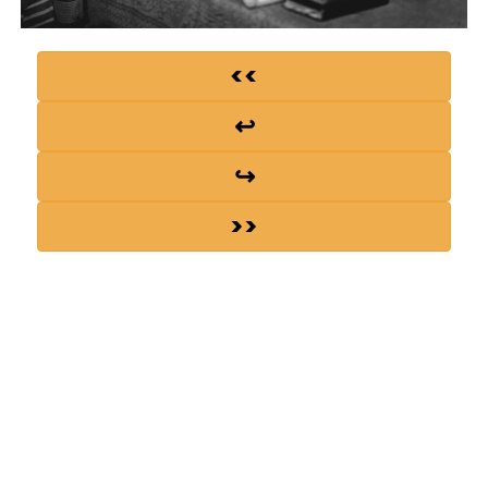
<<
↩
↪
>>