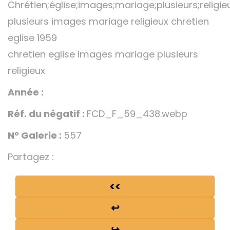
Chrétien;église;images;mariage;plusieurs;religie
plusieurs images mariage religieux chretien
eglise 1959
chretien eglise images mariage plusieurs
religieux
Année :
Réf. du négatif :
FCD_F_59_438.webp
N° Galerie :
557
Partagez :
<<
↩
↪