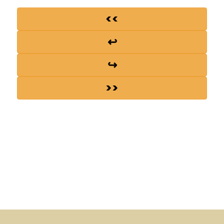
<<
↩
↪
>>