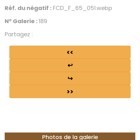
Réf. du négatif :
FCD_F_65_051.webp
N° Galerie :
189
Partagez :
<<
↩
↪
>>
Photos de la galerie