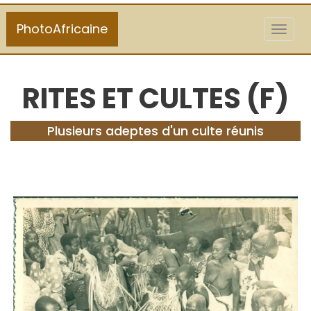
PhotoAfricaine
Toggl
naviga
RITES ET CULTES (F)
Plusieurs adeptes d'un culte réunis