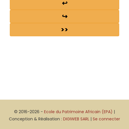
↩
↪
>>
© 2016-2026 -
Ecole du Patrimoine Africain (EPA)
|
Conception & Réalisation :
DIGIWEB SARL
|
Se connecter