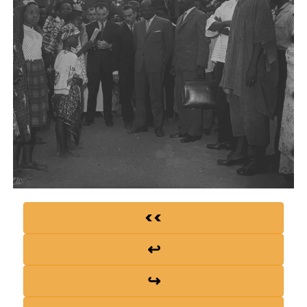
<<
↩
↪