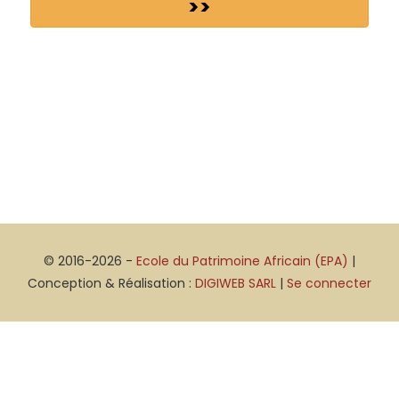
>>
© 2016-2026 -
Ecole du Patrimoine Africain (EPA)
|
Conception & Réalisation :
DIGIWEB SARL
|
Se connecter