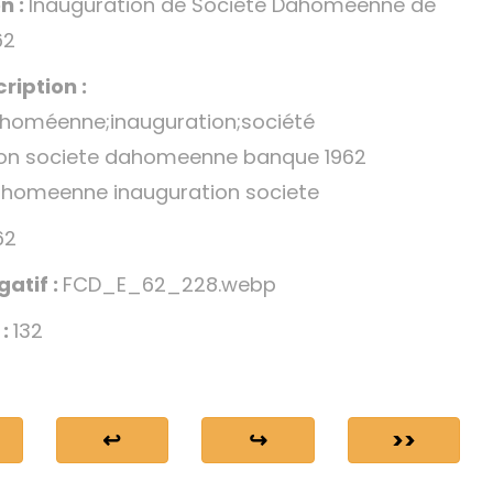
n :
Inauguration de Société Dahoméenne de
62
ription :
homéenne;inauguration;société
ion societe dahomeenne banque 1962
homeenne inauguration societe
62
gatif :
FCD_E_62_228.webp
 :
132
↩
↪
>>