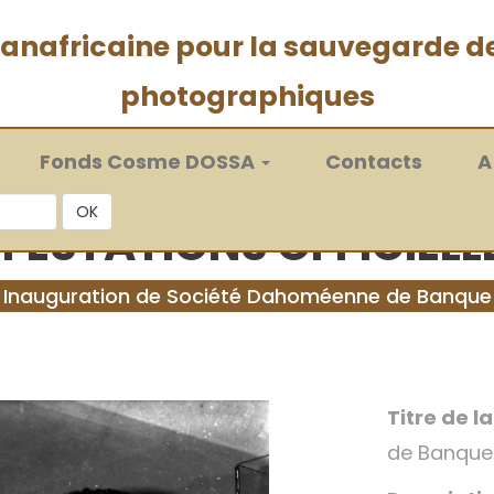
 panafricaine pour la sauvegarde d
photographiques
Fonds Cosme DOSSA
Contacts
A
OK
FESTATIONS OFFICIELLE
Inauguration de Société Dahoméenne de Banque
Titre de l
de Banque 