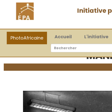
Initiative
(current)
Accueil
L'initiative
PhotoAfricaine
MANI