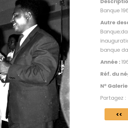
Descriptio
Banque 19
Autre desc
Banque;da
inaugurat
banque da
Année :
19
Réf. du né
N° Galerie
Partagez :
<<