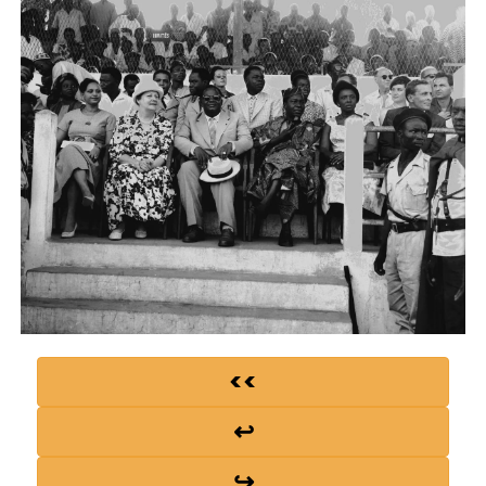
<<
↩
↪