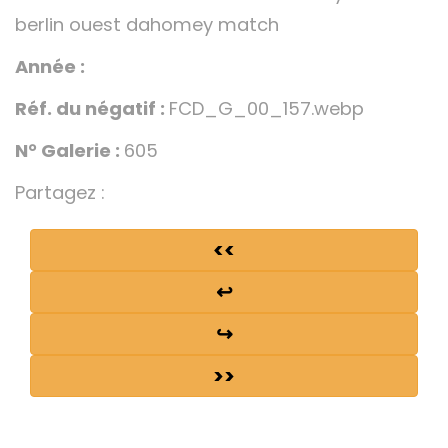
berlin ouest dahomey match
Année :
Réf. du négatif :
FCD_G_00_157.webp
N° Galerie :
605
Partagez :
<<
↩
↪
>>