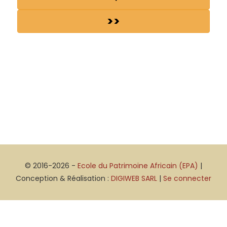
>>
© 2016-2026 -
Ecole du Patrimoine Africain (EPA)
|
Conception & Réalisation :
DIGIWEB SARL
|
Se connecter