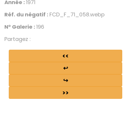
Année :
1971
Réf. du négatif :
FCD_F_71_058.webp
N° Galerie :
196
Partagez :
<<
↩
↪
>>