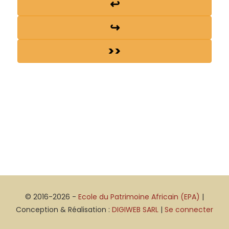
↩
↪
>>
© 2016-2026 -
Ecole du Patrimoine Africain (EPA)
|
Conception & Réalisation :
DIGIWEB SARL
|
Se connecter