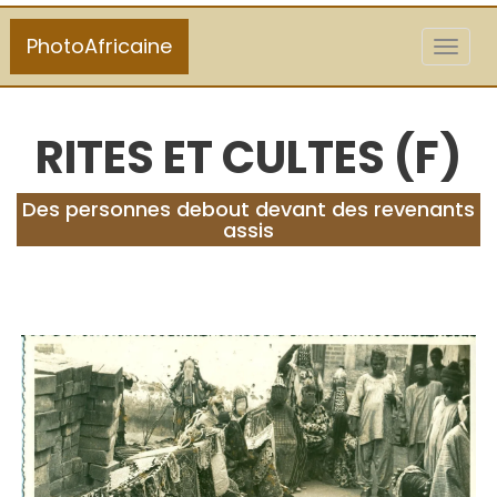
PhotoAfricaine
Toggl
naviga
RITES ET CULTES (F)
Des personnes debout devant des revenants
assis