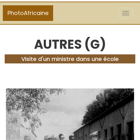
PhotoAfricaine
Toggl
naviga
AUTRES (G)
Visite d'un ministre dans une école