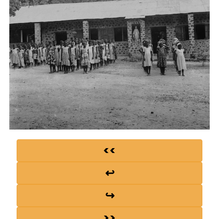
<<
↩
↪
>>