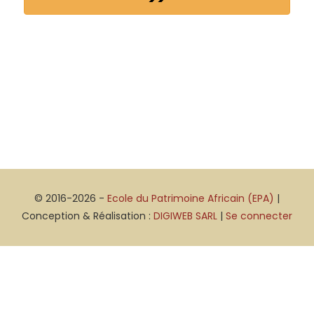
© 2016-2026 -
Ecole du Patrimoine Africain (EPA)
|
Conception & Réalisation :
DIGIWEB SARL
|
Se connecter