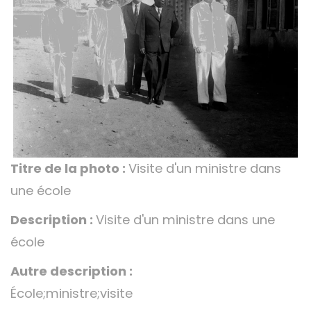
Titre de la photo :
Visite d'un ministre dans
une école
Description :
Visite d'un ministre dans une
école
Autre description :
École;ministre;visite