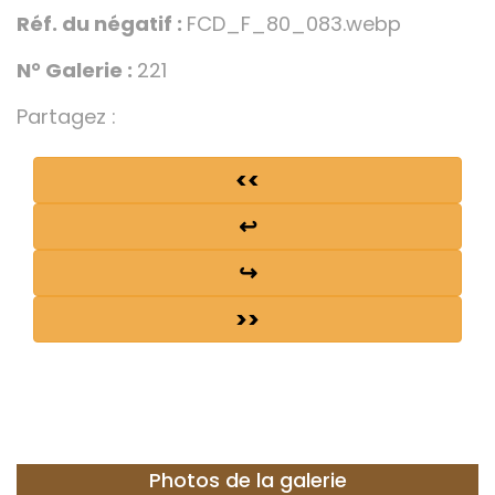
Réf. du négatif :
FCD_F_80_083.webp
N° Galerie :
221
Partagez :
<<
↩
↪
>>
Photos de la galerie