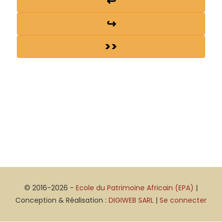
↩
↪
>>
© 2016-2026 -
Ecole du Patrimoine Africain (EPA)
|
Conception & Réalisation :
DIGIWEB SARL
|
Se connecter