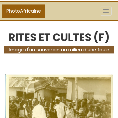
PhotoAfricaine
Toggl
naviga
RITES ET CULTES (F)
Image d'un souverain au milieu d'une foule