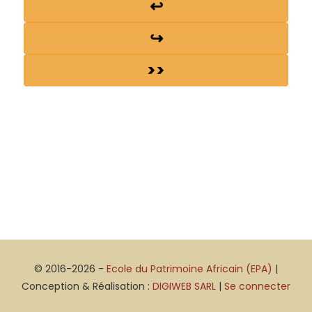
↩
↪
>>
© 2016-2026 -
Ecole du Patrimoine Africain (EPA)
|
Conception & Réalisation :
DIGIWEB SARL
|
Se connecter