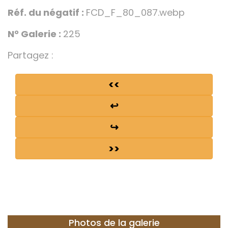
Réf. du négatif :
FCD_F_80_087.webp
N° Galerie :
225
Partagez :
<<
↩
↪
>>
Photos de la galerie