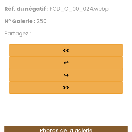
Réf. du négatif :
FCD_C_00_024.webp
N° Galerie :
250
Partagez :
<<
↩
↪
>>
Photos de la galerie