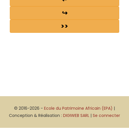
↪
>>
© 2016-2026 -
Ecole du Patrimoine Africain (EPA)
|
Conception & Réalisation :
DIGIWEB SARL
|
Se connecter