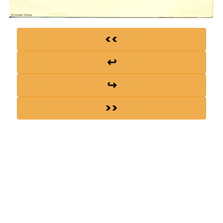
<<
↩
↪
>>