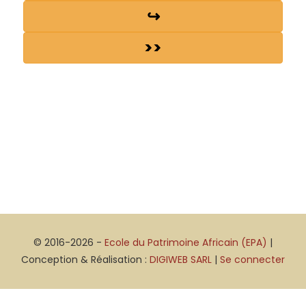
↪
>>
© 2016-2026 -
Ecole du Patrimoine Africain (EPA)
|
Conception & Réalisation :
DIGIWEB SARL
|
Se connecter