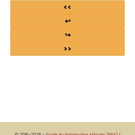
<<
↩
↪
>>
© 2016-2026 -
Ecole du Patrimoine Africain (EPA)
|