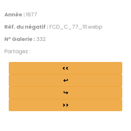
Année :
1977
Réf. du négatif :
FCD_C_77_111.webp
N° Galerie :
332
Partagez :
<<
↩
↪
>>