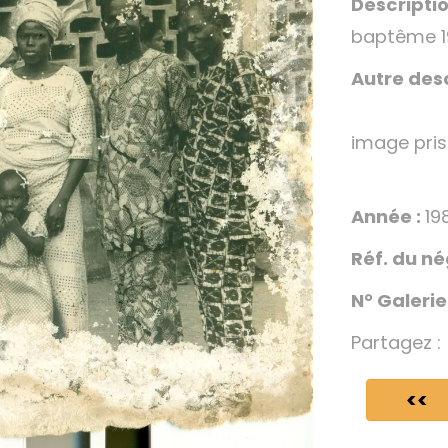
Descriptio
baptême 1
Autre desc
image pri
Année :
19
Réf. du né
N° Galerie
Partagez :
<<