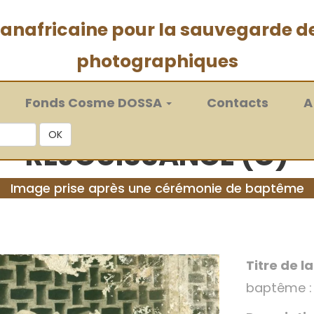
 panafricaine pour la sauvegarde d
photographiques
Fonds Cosme DOSSA
Contacts
A
OK
RÉJOUISSANCE (C)
Image prise après une cérémonie de baptême
Titre de l
baptême :