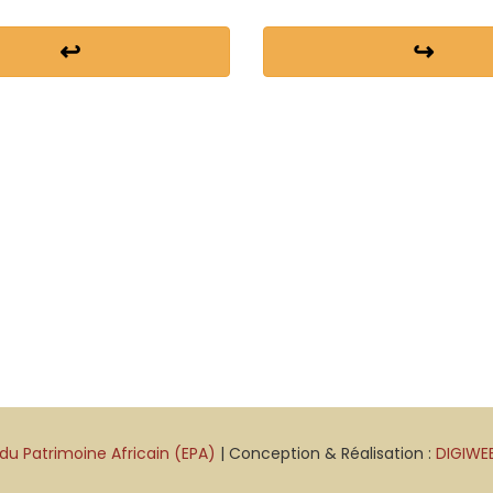
↩
↪
du Patrimoine Africain (EPA)
| Conception & Réalisation :
DIGIWE