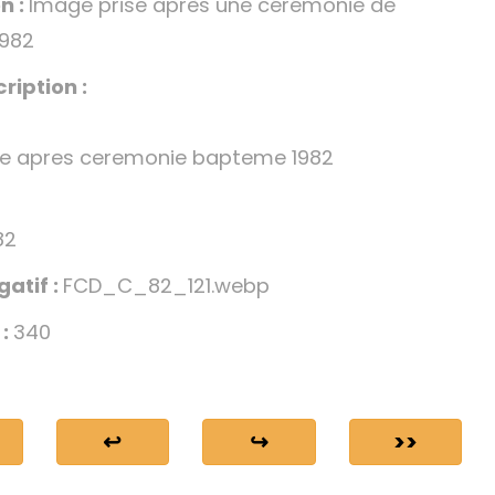
n :
Image prise après une cérémonie de
982
ription :
se apres ceremonie bapteme 1982
82
gatif :
FCD_C_82_121.webp
 :
340
↩
↪
>>