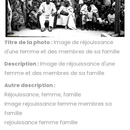
Titre de la photo :
Image de réjouissance
d'une femme et des membres de sa famille
Description :
Image de réjouissance d'une
femme et des membres de sa famille
Autre description :
Réjouissance, femme, famille
image rejouissance femme membres sa
famille
rejouissance femme famille