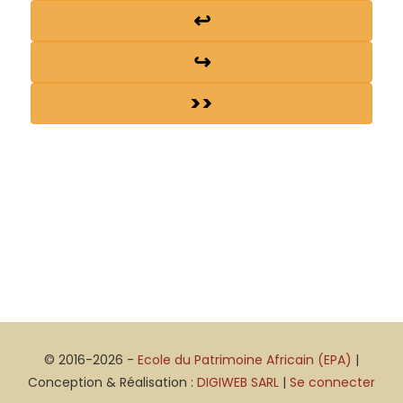
↩
↪
>>
© 2016-2026 -
Ecole du Patrimoine Africain (EPA)
|
Conception & Réalisation :
DIGIWEB SARL
|
Se connecter